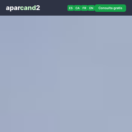
apar
cand
2
Consulta gratis
ES
CA
FR
EN