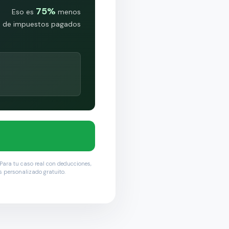
75%
Eso es
menos
de impuestos pagados
 Para tu caso real con deducciones,
 personalizado gratuito.