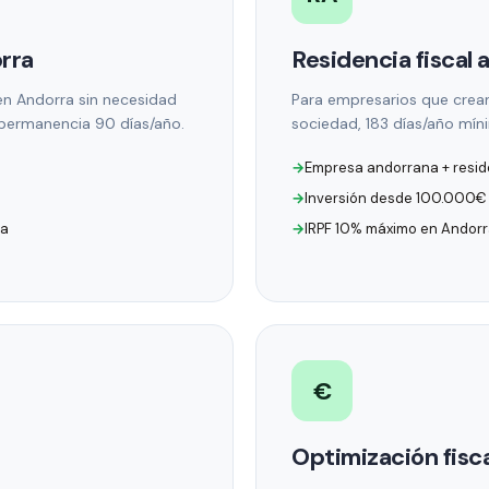
orra
Residencia fiscal 
 en Andorra sin necesidad
Para empresarios que crean
permanencia 90 días/año.
sociedad, 183 días/año míni
Empresa andorrana + resid
Inversión desde 100.000€ 
da
IRPF 10% máximo en Andor
€
Optimización fisc