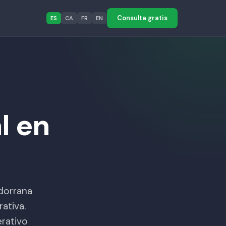
Consulta gratis
ES
CA
FR
EN
l en
dorrana
ativa.
rativo