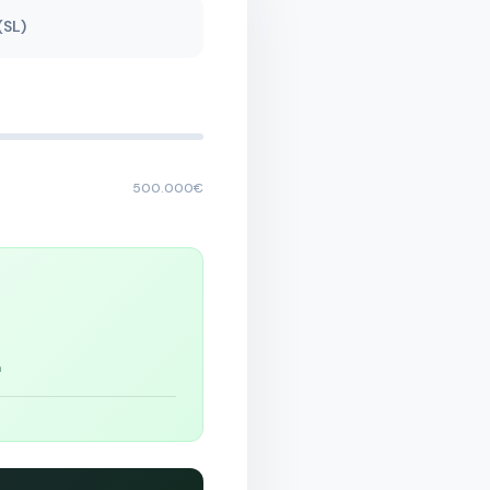
(SL)
500.000€
a