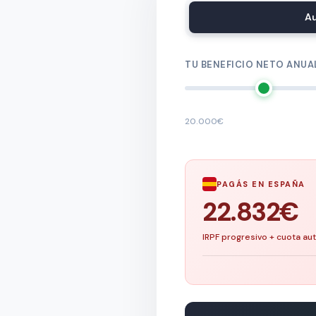
A
TU BENEFICIO NETO ANUA
20.000€
PAGÁS EN ESPAÑA
22.832€
IRPF progresivo + cuota a