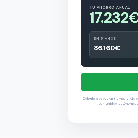
TU AHORRO ANUAL
17.232
EN 5 AÑOS
86.160€
Cálculo basado en tramos oficiales
comunidad autónoma, sit