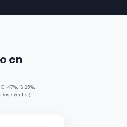
o en
 19-47%, IS 25%,
ados exentos).