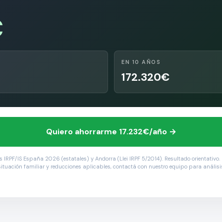
€
EN 10 AÑOS
172.320€
Quiero ahorrarme
17.232
€/
año →
 IRPF/IS España 2026 (estatales) y Andorra (Llei IRPF 5/2014). Resultado orientativo.
uación familiar y reducciones aplicables, contactá con nuestro equipo para análisis