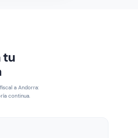
 tu
a
iscal a Andorra:
ría continua.