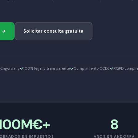
l →
Solicitar consulta gratuita
s-Engordany
100% legal y transparente
Cumplimiento OCDE
RGPD compli
100M€+
8
ORRADOS EN IMPUESTOS
AÑOS EN ANDORRA