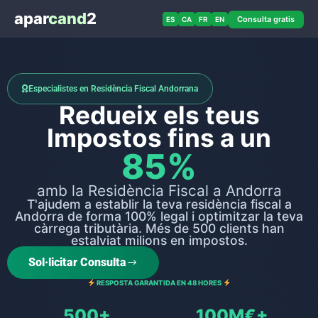
apar
cand
2
Consulta gratis
ES
CA
FR
EN
Especialistes en Residència Fiscal Andorrana
Redueix els teus
Impostos fins a un
85%
amb la Residència Fiscal a Andorra
T'ajudem a establir la teva residència fiscal a
Andorra de forma 100% legal i optimitzar la teva
càrrega tributària. Més de 500 clients han
estalviat milions en impostos.
Sol·licitar Consulta
RESPOSTA GARANTIDA EN 48 HORES
500+
100M€+