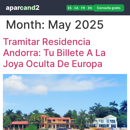
apar
cand
2
Consulta gratis
ES
CA
FR
EN
Month:
May 2025
Tramitar Residencia
Andorra: Tu Billete A La
Joya Oculta De Europa