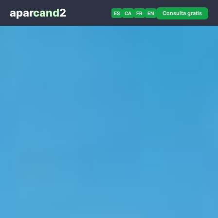
apar
cand
2
Consulta gratis
ES
CA
FR
EN