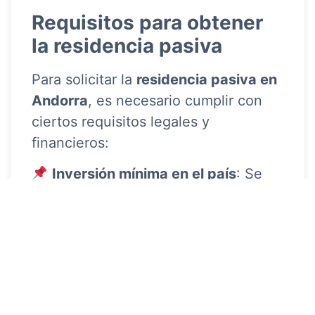
Requisitos para obtener
la residencia pasiva
Para solicitar la
residencia pasiva en
Andorra
, es necesario cumplir con
ciertos requisitos legales y
financieros:
Inversión mínima en el país
: Se
requiere una inversión de al menos
600.000€
, que puede destinarse a
bienes raíces, bonos del gobierno o
depósitos bancarios.
Justificación de ingresos
: Se
debe demostrar ingresos anuales