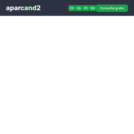
apar
cand
2
Consulta gratis
ES
CA
FR
EN