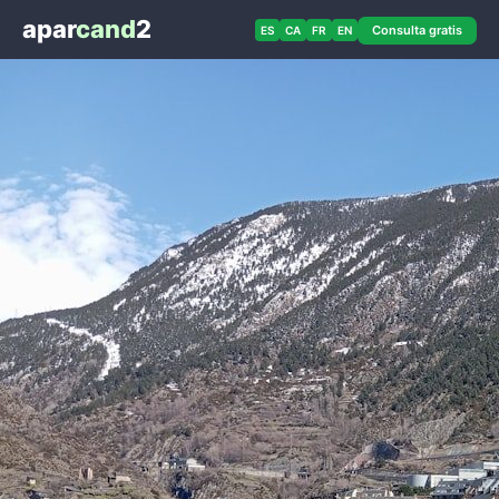
apar
cand
2
Consulta gratis
ES
CA
FR
EN