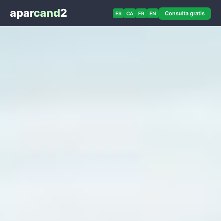
apar
cand
2
Consulta gratis
ES
CA
FR
EN