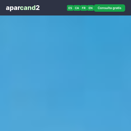
apar
cand
2
Consulta gratis
ES
CA
FR
EN