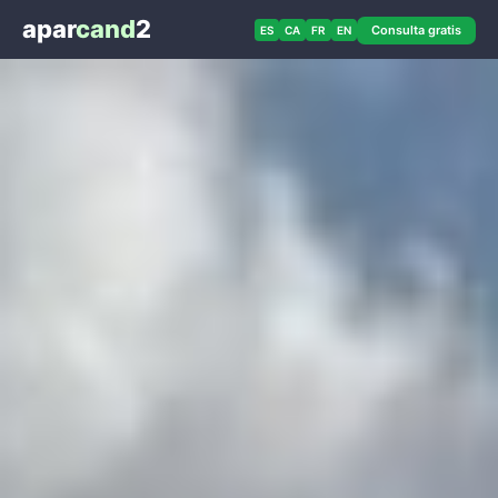
apar
cand
2
Consulta gratis
ES
CA
FR
EN