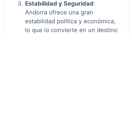
Estabilidad y Seguridad
:
Andorra ofrece una gran
estabilidad política y económica,
lo que lo convierte en un destino
seguro para las inversiones a
largo plazo.
Mercado en Crecimiento
: En los
últimos años, el mercado
inmobiliario de Andorra ha
experimentado un crecimiento
significativo en el valor de las
propiedades, lo que garantiza un
retorno de inversión atractivo
para quienes buscan revalorizar
sus activos.