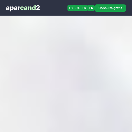
apar
cand
2
Consulta gratis
ES
CA
FR
EN