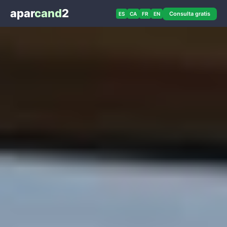
apar
cand
2
Consulta gratis
ES
CA
FR
EN