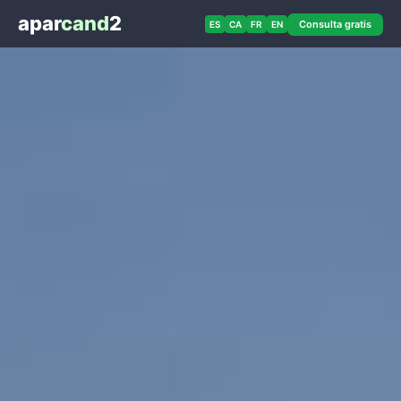
apar
cand
2
Consulta gratis
ES
CA
FR
EN