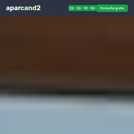
apar
cand
2
Consulta gratis
ES
CA
FR
EN