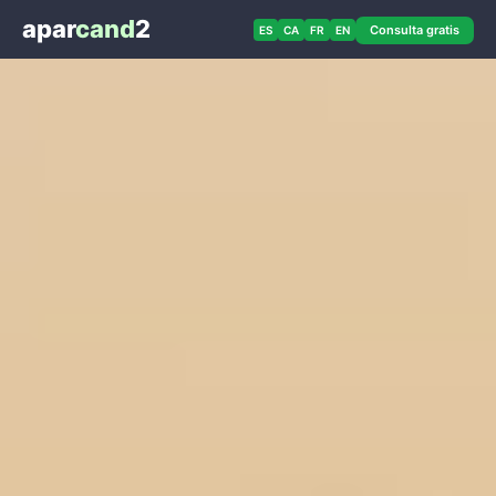
apar
cand
2
Consulta gratis
ES
CA
FR
EN