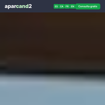
apar
cand
2
Consulta gratis
ES
CA
FR
EN