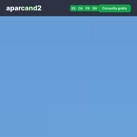
apar
cand
2
Consulta gratis
ES
CA
FR
EN